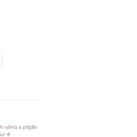
 rytmů a přijďte
u! 🌞