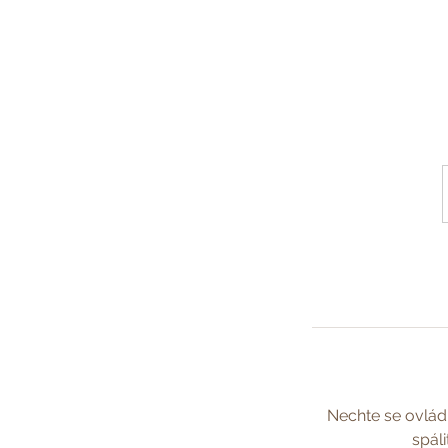
č
k
Nechte se ovlád
spál