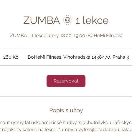
ZUMBA 🌞 1 lekce
ZUMBA - 1 lekce úterý 18:00-19:00 (BoHeMi Fitness)
260
eských
260 Kč
BoHeMi Fitness, Vinohradská 1438/70, Praha 3
orun
Rezervovat
Popis služby
nout rytmy latinskoamerické hudby, s ochutnávkou i afrických
it nějaké ty kalorie na lekce Zumby a vytrsejte si dobrou nálad