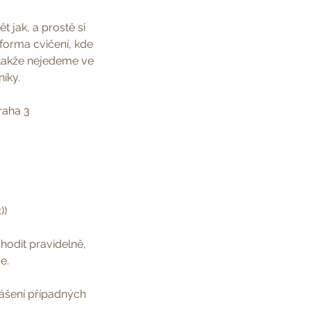
 jak, a prostě si
 forma cvičení, kde
, takže nejedeme ve
íky.
raha 3
))
hodit pravidelně,
e.
lášení případných