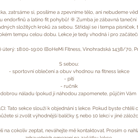
čka, zatrsáme si, posílíme a zpevníme tělo, ani nebudeme vědět
u endorfinů a latino fit pohybů! 🌞 Zumba je zábavná taneční
dných složitých kroků za sebou. Střídají se i tempa písniček
okém tempu celou dobu. Lekce je tedy vhodná i pro začátečn
 úterý: 18:00-19:00 (BoHeMi Fitness, Vinohradská 1438/70, P
S sebou:
- sportovní oblečení a obuv vhodnou na fitness lekce
- pití
- ručník
 dobrou náladu (pokud ji náhodou zapomenete, půjčím Vám :
: Tato sekce slouží k objednání 1 lekce. Pokud byste chtěli c
ůžete si zvolit výhodnější balíčky 5 nebo 10 lekcí v jiné záložc
li na cokoliv zeptat, neváhejte mě kontaktovat. Prosím o nah
zdravotních omezení na začátku lekce.