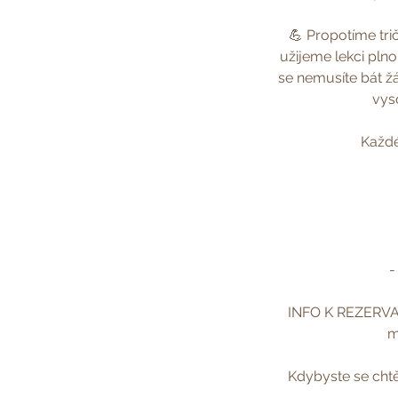
💪 Propotíme tri
užijeme lekci plno
se nemusíte bát žá
vys
Každé
-
INFO K REZERVACI
m
Kdybyste se chtě