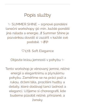
Popis služby
✨ SUMMER SHINE – srpnové pondělní
taneční workshopy 90 min...každé pondělí
jiná nálada a energie...💃 Summer Shine je
pozvánkou dovolit si zazářit v každé své
podobě. ✨💃🩷
🤍17.8. Soft Elegance
Objevte krásu jemnosti v pohybu ✨
Tento workshop je věnovaný jemné, něžné
energii a elegantnímu a plynulému
pohybu. Zaměříme se na práci paží a
rukou, držení těla, procítění hudby a
detaily, které dodávají tanci ladnost a
eleganci. Užijeme si choreografii, kde
budeme působit něžně, přirozeně, a
žensky.