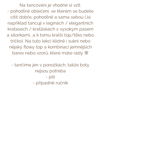
Na tancování je vhodné si vzít:
- pohodlné oblečení, ve kterém se budete
cítit dobře, pohodlně a sama sebou (Já
například tancuji v legínách / elegantních
kraťasech / kraťáskách s vysokým pasem
a silonkami...a k tomu kratší top/tílko nebo
tričko). Na tuto lekci klidně i sukni nebo
nějaký flowy top a kombinaci jemnějších
barev nebo vzorů, které máte rády 🌸
- tančíme jen v ponožkách, takže boty
nejsou potřeba
- pití
- případně ručník
- a hlavně dobrou náladu 😉
Kdybyste se chtěly před kurzem na něco
zeptat, neváhejte mi napsat 📩
Moc se na Vás těším! 💗
Deni🌷