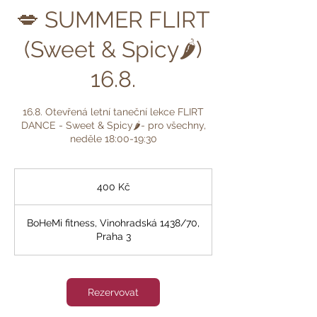
💋 SUMMER FLIRT
(Sweet & Spicy🌶️)
16.8.
16.8. Otevřená letní taneční lekce FLIRT
DANCE - Sweet & Spicy🌶️- pro všechny,
neděle 18:00-19:30
400
českých
400 Kč
korun
BoHeMi fitness, Vinohradská 1438/70,
Praha 3
Rezervovat