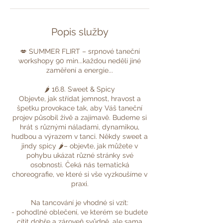
Popis služby
💋 SUMMER FLIRT – srpnové taneční
workshopy 90 min...každou neděli jiné
zaměření a energie...
🌶️ 16.8. Sweet & Spicy
Objevte, jak střídat jemnost, hravost a
špetku provokace tak, aby Váš taneční
projev působil živě a zajímavě. Budeme si
hrát s různými náladami, dynamikou,
hudbou a výrazem v tanci. Někdy sweet a
jindy spicy 🌶️– objevte, jak můžete v
pohybu ukázat různé stránky své
osobnosti. Čeká nás tematická
choreografie, ve které si vše vyzkoušíme v
praxi.
Na tancování je vhodné si vzít:
- pohodlné oblečení, ve kterém se budete
cítit dobře a zároveň svůdně, ale sama