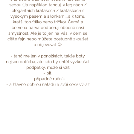
sebou (Já například tancuji v legínách /
elegantních kraťasech / kraťáskách s
vysokým pasem a silonkami...a k tomu
kratší top/tílko nebo tričko). Černá a
červená barva podporují obecně naši
smyslnost. Ale je to jen na Vás, v čem se
cítíte fajn nebo můžete postupně zkoušet
a objevovat 😍
- tančíme jen v ponožkách, takže boty
nejsou potřeba, ale kdo by chtěl vyzkoušet
podpatky, může si vzít
- pití
- případně ručník
- a hlavně dobrou náladu a svůj sexy výraz
s sebou 😉
Kdybyste se chtěly před kurzem na něco
zeptat, neváhejte mi napsat 📩
Moc se na Vás těším! 💗
Deni🌷