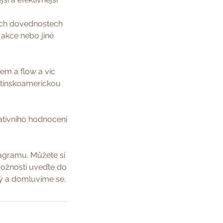
ých dovednostech
 akce nebo jiné
em a flow a víc
latinskoamerickou
ativního hodnocení
agramu. Můžete si
možnosti uveďte do
ý a domluvíme se.