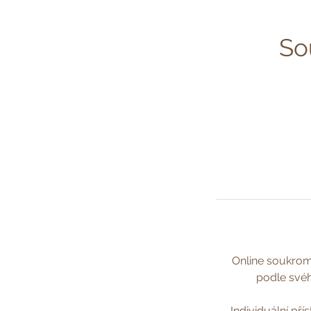
So
Online soukromé 
podle svéh
Individuální pří