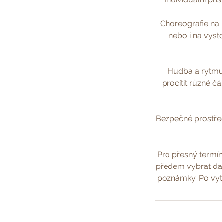
Choreografie na
nebo i na vyst
Hudba a rytmus
procítit různé č
Bezpečné prostřed
Pro přesný termí
předem vybrat dat
poznámky. Po vyt