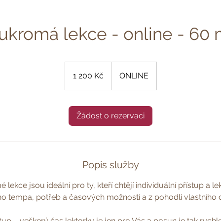
ukromá lekce - online - 60 
1 200
českých
1 200 Kč
ONLINE
korun
Žádost o rezervaci
Popis služby
lekce jsou ideální pro ty, kteří chtějí individuální přístup a le
o tempa, potřeb a časových možností a z pohodlí vlastníh
stup – veškerý čas lektorky je jen pro Vás a posun je tak rychlej