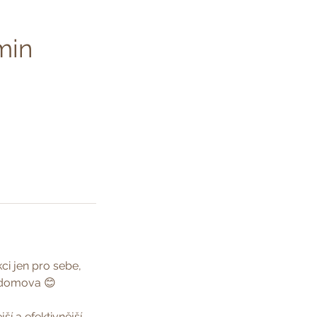
min
kci jen pro sebe,
o domova 😊
ší a efektivnější