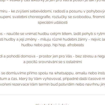
 míru - ke zvýšení sebevědomí, radosti a posunu v pohybov
oupení, svatební choreografie, rozlučky se svobodou, firemní
speciální události
 – naučíte se vnímat hudbu celým tělem, ladit pohyb s rytm
ásti hudby a její změny - miluju různé hudební žánry - nejvíc 
hudbu nebo pop, hip hop, afrobeats
í a pohodlí domova - prostor jen pro Vás - bez stresu a neg
a pocitů srovnávání se s ostatními
n se domluvíme přímo spolu na whatsappu, emailu nebo inst
um a čas, který by Vám vyhovoval, případně další časové 
voření rezervace Vám termín buď potvrdím nebo navrhnu jin