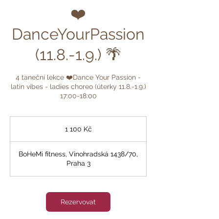
❤️
DanceYourPassion
(11.8.-1.9.) 🌴
4 taneční lekce ❤️Dance Your Passion -
latin vibes - ladies choreo (úterky 11.8.-1.9.)
17:00-18:00
1 100
českých
1 100 Kč
korun
BoHeMi fitness, Vinohradská 1438/70,
Praha 3
Rezervovat