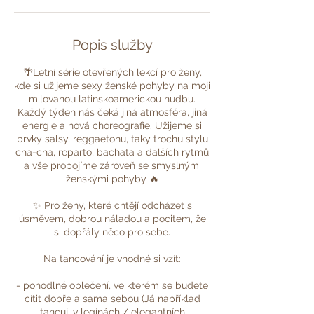
Popis služby
🌴Letní série otevřených lekcí pro ženy,
kde si užijeme sexy ženské pohyby na moji
milovanou latinskoamerickou hudbu.
Každý týden nás čeká jiná atmosféra, jiná
energie a nová choreografie. Užijeme si
prvky salsy, reggaetonu, taky trochu stylu
cha-cha, reparto, bachata a dalších rytmů
a vše propojíme zároveň se smyslnými
ženskými pohyby 🔥
✨ Pro ženy, které chtějí odcházet s
úsměvem, dobrou náladou a pocitem, že
si dopřály něco pro sebe.
Na tancování je vhodné si vzít:
- pohodlné oblečení, ve kterém se budete
cítit dobře a sama sebou (Já například
tancuji v legínách / elegantních