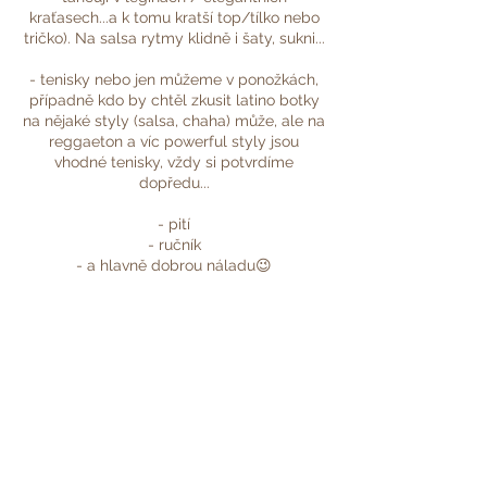
kraťasech...a k tomu kratší top/tílko nebo
tričko). Na salsa rytmy klidně i šaty, sukni...
- tenisky nebo jen můžeme v ponožkách,
případně kdo by chtěl zkusit latino botky
na nějaké styly (salsa, chaha) může, ale na
reggaeton a víc powerful styly jsou
vhodné tenisky, vždy si potvrdíme
dopředu...
- pití
- ručník
- a hlavně dobrou náladu😉
Kdybyste se chtěly před kurzem na něco
zeptat, neváhejte mi napsat 📩
Moc se na Vás těším! 💗
Deni🌷
Kontaktní údaje