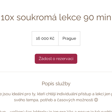
10x soukromá lekce 90 min
16 000
českých
16 000 Kč
Prague
korun
Žádost o rezervaci
Popis služby
sou ideální pro ty, kteří chtějí individuální přístup a lekci je
svého tempa, potřeb a časových možností 😊
stup – veškerý čas lektorky je jen pro Vás a posun je tak rychlej