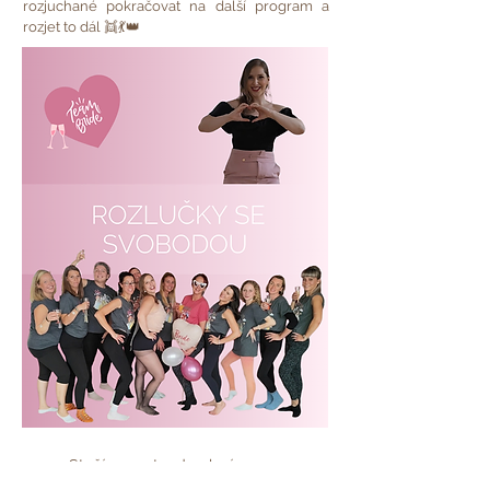
rozjuchané pokračovat na další program a
rozjet to dál 👯💃👑
Stačí napsat a domluvíme se.
email:
denirydlova@email.cz