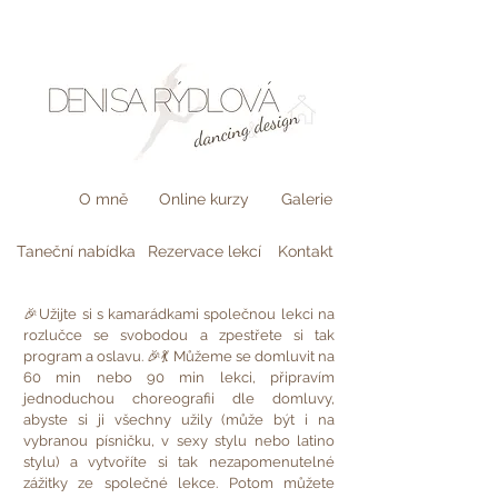
O mně
Online kurzy
Galerie
Taneční nabídka
Rezervace lekcí
Kontakt
🎉Užijte si s kamarádkami společnou lekci na
rozlučce se svobodou a zpestřete si tak
program a oslavu. 🎉💃 Můžeme se domluvit na
60 min nebo 90 min lekci, připravím
jednoduchou choreografii dle domluvy,
abyste si ji všechny užily (může být i na
vybranou písničku, v sexy stylu nebo latino
stylu) a vytvoříte si tak nezapomenutelné
zážitky ze společné lekce. Potom můžete